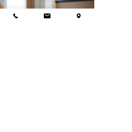
Märkisches Gildehaus
Tagungs- und Congreßhotel des
Handwerks GmbH
Schwielowseestraße 58
14548 Schwielowsee OT Caputh