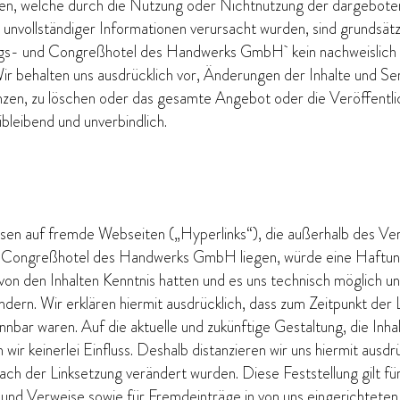
ehen, welche durch die Nutzung oder Nichtnutzung der dargebote
 unvollständiger Informationen verursacht wurden, sind grundsätz
ngs- und Congreßhotel des Handwerks GmbH kein nachweislich v
 Wir behalten uns ausdrücklich vor, Änderungen der Inhalte und S
nzen, zu löschen oder das gesamte Angebot oder die Veröffentli
ibleibend und unverbindlich.
eisen auf fremde Webseiten („Hyperlinks“), die außerhalb des V
Congreßhotel des Handwerks GmbH liegen, würde eine Haftungsv
r von den Inhalten Kenntnis hatten und es uns technisch möglich 
indern. Wir erklären hiermit ausdrücklich, dass zum Zeitpunkt der L
nnbar waren. Auf die aktuelle und zukünftige Gestaltung, die Inh
wir keinerlei Einfluss. Deshalb distanzieren wir uns hiermit ausdrüc
nach der Linksetzung verändert wurden. Diese Feststellung gilt für
 und Verweise sowie für Fremdeinträge in von uns eingerichtete