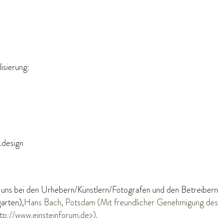
isierung:
.design
ir uns bei den Urhebern/Künstlern/Fotografen und den Betreiber
arten),
Hans Bach, Potsdam (
Mit freundlicher Genehmigung des
tp://www.einsteinforum.de>)
.