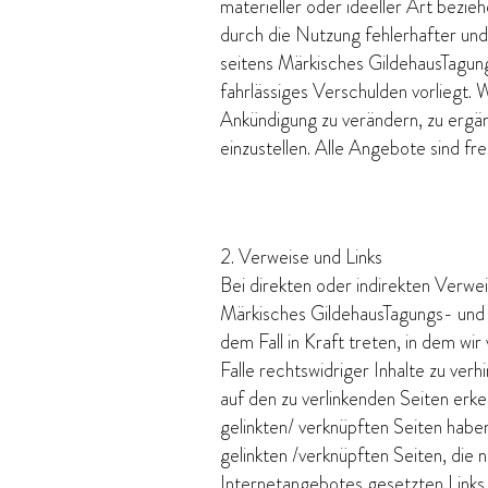
materieller oder ideeller Art bezi
durch die Nutzung fehlerhafter und
seitens Märkisches GildehausTagu
fahrlässiges Verschulden vorliegt.
Ankündigung zu verändern, zu ergä
einzustellen. Alle Angebote sind fre
2. Verweise und Links
Bei direkten oder indirekten Verw
Märkisches GildehausTagungs- und 
dem Fall in Kraft treten, in dem wi
Falle rechtswidriger Inhalte zu verh
auf den zu verlinkenden Seiten erke
gelinkten/ verknüpften Seiten haben 
gelinkten /verknüpften Seiten, die 
Internetangebotes gesetzten Links