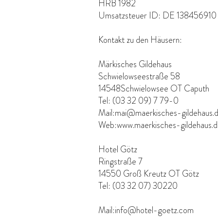
HRB 1982
Umsatzsteuer ID: DE 138456910
Kontakt zu den Häusern:
Märkisches Gildehaus
Schwielowseestraße 58
14548
Schwielowsee OT Caputh
Tel: (03 32 09) 7 79-0
Mail:
mai@maerkisches-gildehaus.
Web:
www.maerkisches-gildehaus.
Hotel Götz
Ringstraße 7
14550 Groß Kreutz OT Götz
Tel: (03 32 07) 30220
Mail:
info@hotel-goetz.com