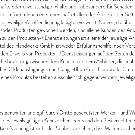
hlerhafte oder unvollständige Inhalte und insbesondere für Schäden
er Informationen entstehen, haftet allein der Anbieter der Seit
die jeweilige Veröffentlichung lediglich verweist. Nutzer, die übe
d/oder Produkten gewonnen werden, sind alleine Kunden des Anbi
zu den Produkten-/ Dienstleistungen ist alleine der jeweilige An
l des Handwerks GmbH ist weder Erfüllungsgehilfe, noch Vertr
 den Erwerb von Produkten-/Dienstleistungen auf den Seiten des j
chtsbeziehung zwischen dem Kunden und dem Anbieter, die unabh
ches GildehausTagungs- und Congreßhotel des Handwerks GmbH
nes Produkts bestehen ausschließlich gegenüber dem jeweilige
tes genannten und ggf. durch Dritte geschützten Marken- und W
des jeweils gültigen Kennzeichenrechts und den Besitzrechten d
oßen Nennung ist nicht der Schluss zu ziehen, dass Markenzeiche