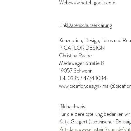
Web:
www.hotel-goetz.com
​​Link
Datenschutzerklärung
​Konzeption, Design, Fotos und Real
PICAFLOR.DESIGN
​Christina Raabe
Medeweger Straße 8
19057 Schwerin
Tel: 0385 / 4774 1084
www.picaflor.design
•
mail@picaflor
Bildnachweis:
Für die Bereitstellung bedanken w
Katja Gragert (Japanischer Bonsaig
Potsdam,
www.einsteinforum.de
<ht